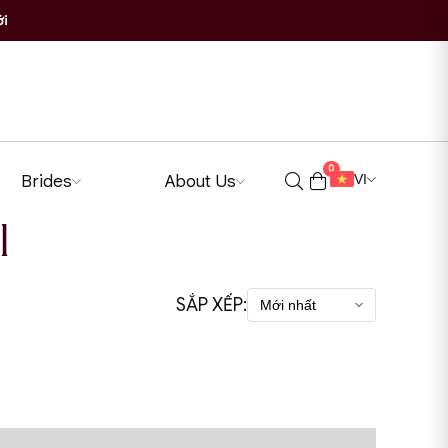
ới
0
Brides
About Us
VI
l
SẮP XẾP: