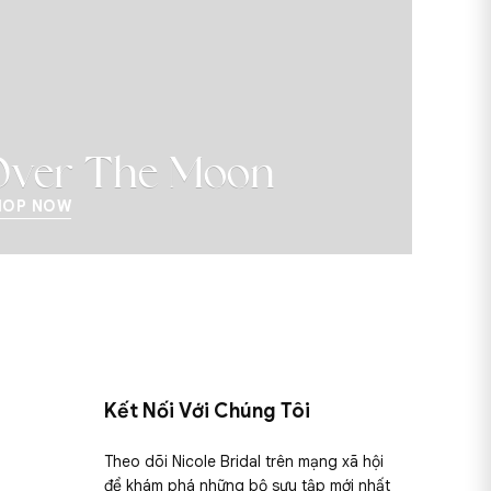
 Moon
S
Kết Nối Với Chúng Tôi
Theo dõi Nicole Bridal trên mạng xã hội
để khám phá những bộ sưu tập mới nhất