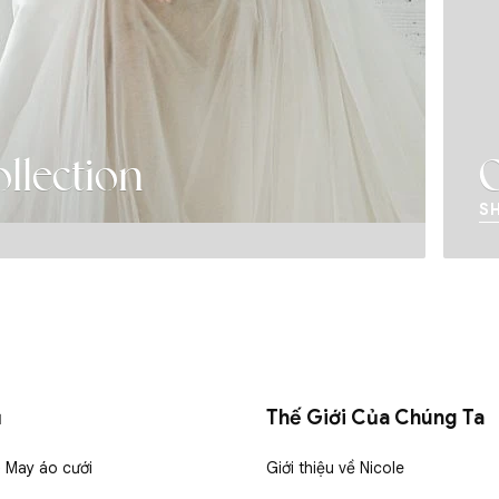
Over The
SHOP NOW
ụ
Thế Giới Của Chúng Ta
& May áo cưới
Giới thiệu về Nicole