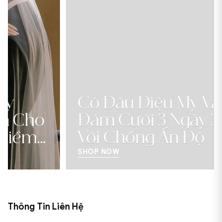
Cô Dâu Diệu My Và
Đám Cưới 3 Ngày 3 Đêm
Với Chồng Ấn Độ
SHOP NOW
Thông Tin Liên Hệ