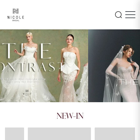
INAYA
AMARA
NEW-IN
26LM105
26PA108