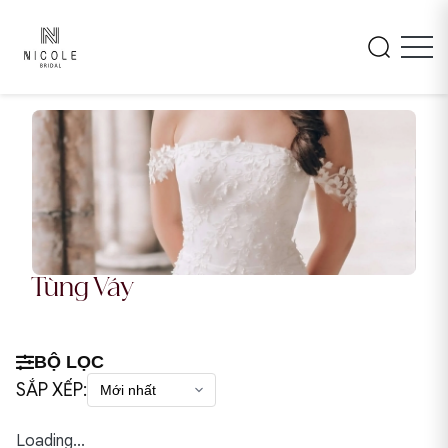
Tùng Váy
BỘ LỌC
SẮP XẾP:
Loading...