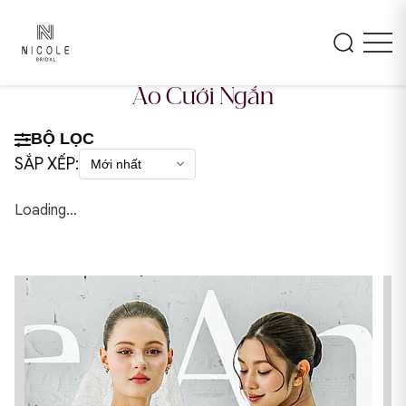
Áo Cưới Ngắn
BỘ LỌC
SẮP XẾP:
Loading...