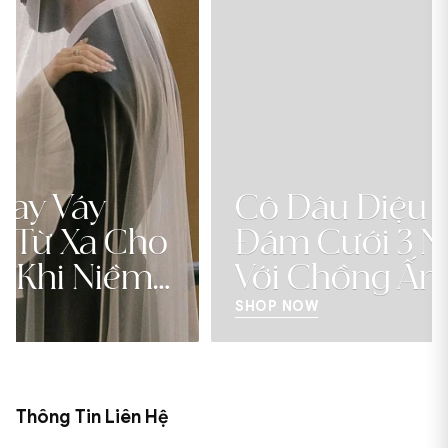
Cô Dâu Diệu My Và
Đám Cưới 3 Ngày 3 Đêm
Với Chồng Ấn Độ
SHOP NOW
Thông Tin Liên Hệ