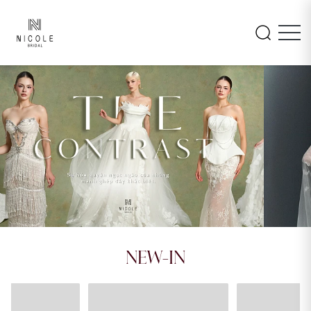
INAYA
AMARA
NEW-IN
26LM105
26PA108