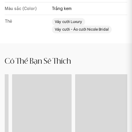
Màu sắc (Color)
Trắng kem
Thẻ
Váy cưới Luxury
Váy cưới - Áo cưới Nicole Bridal
BRIOLA
SCARLETO
Có Thể Bạn Sẽ Thích
-
-
22PA302
22PA305