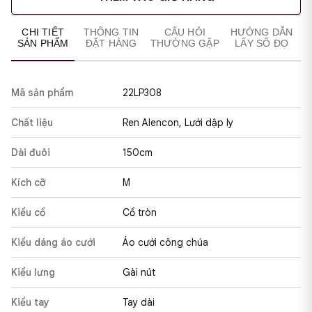
CHI TIẾT
THÔNG TIN
CÂU HỎI
HƯỚNG DẪN
SẢN PHẨM
ĐẶT HÀNG
THƯỜNG GẶP
LẤY SỐ ĐO
Mã sản phẩm
22LP308
Chất liệu
Ren Alencon, Lưới dập ly
Dài đuôi
150cm
Kích cỡ
M
Kiểu cổ
Cổ tròn
Kiểu dáng áo cưới
Áo cưới công chúa
Kiểu lưng
Gài nút
Kiểu tay
Tay dài