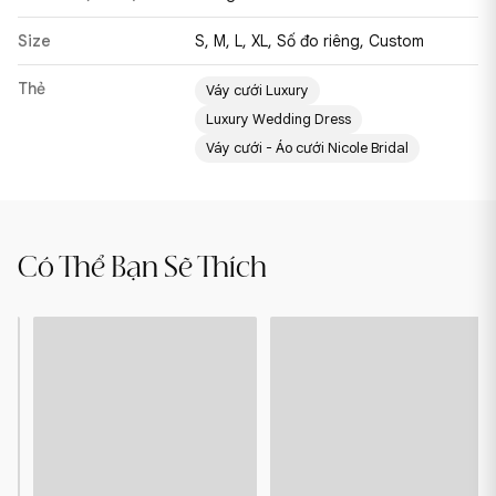
Size
S, M, L, XL, Số đo riêng, Custom
Thẻ
Váy cưới Luxury
Luxury Wedding Dress
Váy cưới - Áo cưới Nicole Bridal
TANZA
JOSI
Có Thể Bạn Sẽ Thích
-
-
22LP510
22LP511