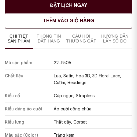
ĐẶT LỊCH NGAY
THÊM VÀO GIỎ HÀNG
CHI TIẾT
THÔNG TIN
CÂU HỎI
HƯỚNG DẪN
SẢN PHẨM
ĐẶT HÀNG
THƯỜNG GẶP
LẤY SỐ ĐO
Mã sản phẩm
22LP505
Chất liệu
Lụa, Satin, Hoa 3D, 3D Floral Lace,
Cườm, Beadings
Kiểu cổ
Cúp ngực, Strapless
Kiểu dáng áo cưới
Áo cưới công chúa
Kiểu lưng
Thắt dây, Corset
Màu sắc (Color)
Trắng kem