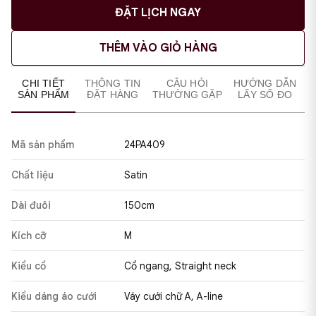
ĐẶT LỊCH NGAY
THÊM VÀO GIỎ HÀNG
CHI TIẾT
THÔNG TIN
CÂU HỎI
HƯỚNG DẪN
SẢN PHẨM
ĐẶT HÀNG
THƯỜNG GẶP
LẤY SỐ ĐO
Mã sản phẩm
24PA409
Chất liệu
Satin
Dài đuôi
150cm
Kích cỡ
M
Kiểu cổ
Cổ ngang, Straight neck
Kiểu dáng áo cưới
Váy cưới chữ A, A-line