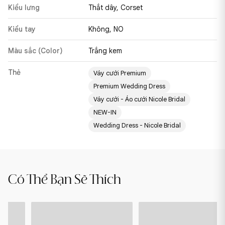
Kiểu lưng
Thắt dây, Corset
Kiểu tay
Không, NO
Màu sắc (Color)
Trắng kem
Thẻ
Váy cưới Premium
Premium Wedding Dress
Váy cưới - Áo cưới Nicole Bridal
NEW-IN
Wedding Dress - Nicole Bridal
NIA
MADDY
Có Thể Bạn Sẽ Thích
-
-
24PA413
24PM412