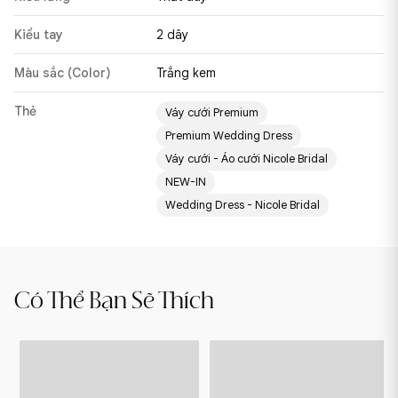
Kiểu tay
2 dây
Màu sắc (Color)
Trắng kem
Thẻ
Váy cưới Premium
Premium Wedding Dress
Váy cưới - Áo cưới Nicole Bridal
NEW-IN
Wedding Dress - Nicole Bridal
TAYLOR
TEGAN
Có Thể Bạn Sẽ Thích
-
-
24PM305
24PA308