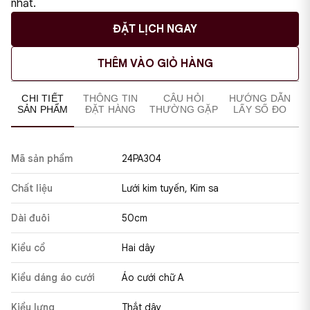
nhất.
ĐẶT LỊCH NGAY
THÊM VÀO GIỎ HÀNG
CHI TIẾT
THÔNG TIN
CÂU HỎI
HƯỚNG DẪN
SẢN PHẨM
ĐẶT HÀNG
THƯỜNG GẶP
LẤY SỐ ĐO
Mã sản phẩm
24PA304
Chất liệu
Lưới kim tuyến, Kim sa
Dài đuôi
50cm
Kiểu cổ
Hai dây
Kiểu dáng áo cưới
Áo cưới chữ A
Kiểu lưng
Thắt dây