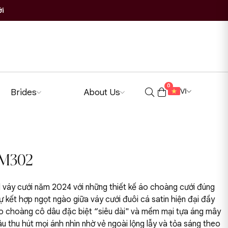
ới
0
Brides
About Us
VI
LM302
 váy cưới năm 2024 với những thiết kế áo choàng cưới đúng
ự kết hợp ngọt ngào giữa váy cưới đuôi cá satin hiện đại đầy
áo choàng cô dâu đặc biệt “siêu dài" và mềm mại tựa áng mây
u thu hút mọi ánh nhìn nhờ vẻ ngoài lộng lẫy và tỏa sáng theo