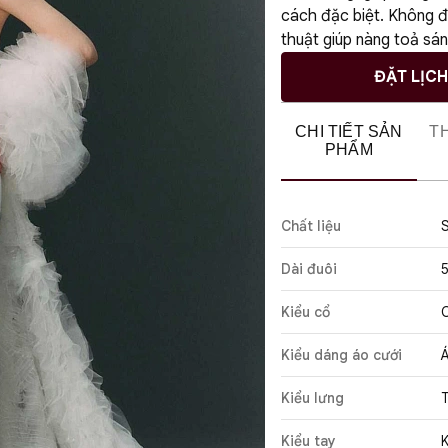
cách đặc biệt. Không đ
thuật giúp nàng toả sá
ĐẶT LỊC
CHI TIẾT SẢN
T
PHẨM
Chất liệu
S
Dài đuôi
Kiểu cổ
Kiểu dáng áo cưới
Á
Kiểu lưng
Kiểu tay