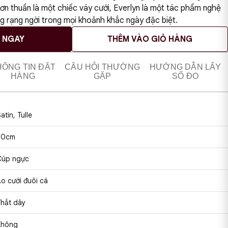
ơn thuần là một chiếc váy cưới, Everlyn là một tác phẩm nghệ
ng rạng ngời trong mọi khoảnh khắc ngày đặc biệt.
H NGAY
THÊM VÀO GIỎ HÀNG
HÔNG TIN ĐẶT
CÂU HỎI THƯỜNG
HƯỚNG DẪN LẤY
HÀNG
GẶP
SỐ ĐO
atin, Tulle
50cm
Cúp ngực
o cưới đuôi cá
Thắt dây
Không