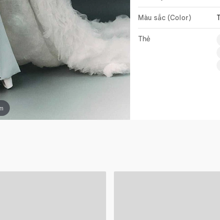
Màu sắc (Color)
Thẻ
om
AIMEE
-
8
24PA307