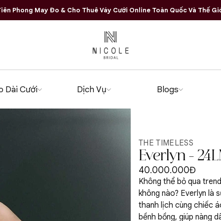
iên Phong May Đo & Cho Thuê Váy Cưới Online Toàn Quốc Và Thế Gi
o Dài Cưới
Dịch Vụ
Blogs
THE TIMELESS
Everlyn - 24
40.000.000Đ
Không thể bỏ qua trend
không nào? Everlyn là s
thanh lịch cùng chiếc 
bềnh bồng, giúp nàng dâ