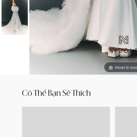
Hover to zo
TAYLOR
TEGAN
Có Thể Bạn Sẽ Thích
-
-
24PM305
24PA30