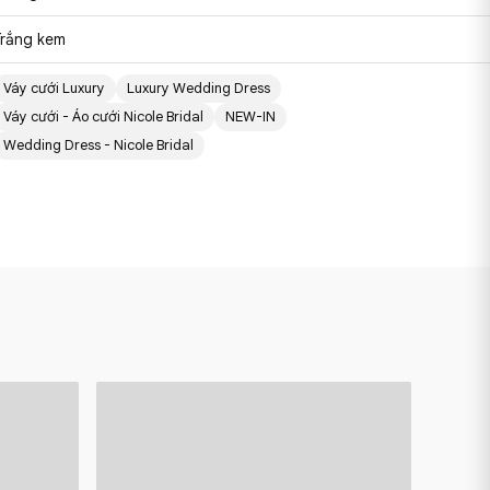
Trắng kem
Váy cưới Luxury
Luxury Wedding Dress
Váy cưới - Áo cưới Nicole Bridal
NEW-IN
Wedding Dress - Nicole Bridal
ABIGAIL
MER
-
-
24PA304
24LP