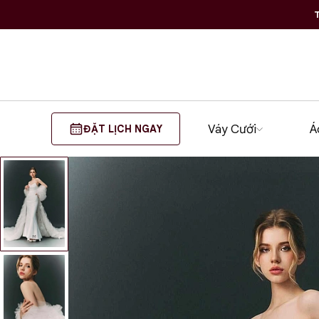
T
Váy Cưới
Á
ĐẶT LỊCH NGAY