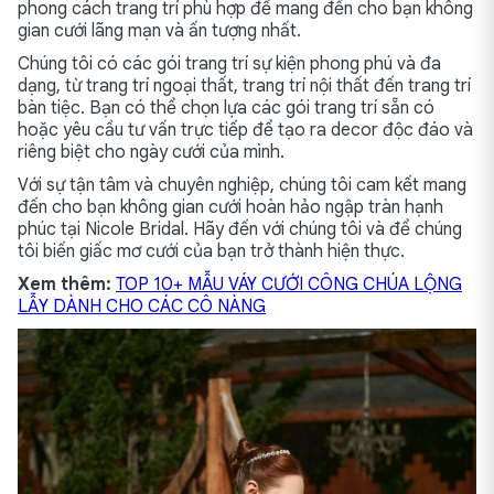
phong cách trang trí phù hợp để mang đến cho bạn không
gian cưới lãng mạn và ấn tượng nhất.
Chúng tôi có các gói trang trí sự kiện phong phú và đa
dạng, từ trang trí ngoại thất, trang trí nội thất đến trang trí
bàn tiệc. Bạn có thể chọn lựa các gói trang trí sẵn có
hoặc yêu cầu tư vấn trực tiếp để tạo ra decor độc đáo và
riêng biệt cho ngày cưới của mình.
Với sự tận tâm và chuyên nghiệp, chúng tôi cam kết mang
đến cho bạn không gian cưới hoàn hảo ngập tràn hạnh
phúc tại Nicole Bridal. Hãy đến với chúng tôi và để chúng
tôi biến giấc mơ cưới của bạn trở thành hiện thực.
Xem thêm:
TOP 10+ MẪU VÁY CƯỚI CÔNG CHÚA LỘNG
LẪY DÀNH CHO CÁC CÔ NÀNG