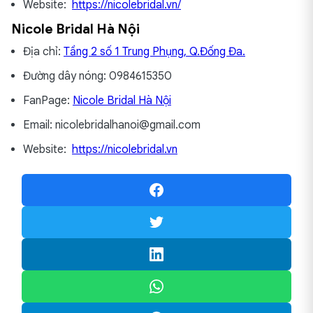
Website:
https://nicolebridal.vn/
Nicole Bridal Hà Nội
Địa chỉ:
Tầng 2 số 1 Trung Phụng, Q.Đống Đa.
Đường dây nóng: 0984615350
FanPage:
Nicole Bridal Hà Nội
Email: nicolebridalhanoi@gmail.com
Website:
https://nicolebridal.vn