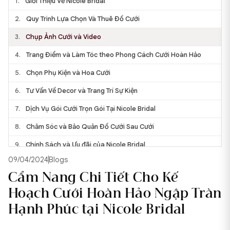
1.
Giới Thiệu Về Nicole Bridal
2.
Quy Trình Lựa Chọn Và Thuê Đồ Cưới
3.
Chụp Ảnh Cưới và Video
4.
Trang Điểm và Làm Tóc theo Phong Cách Cưới Hoàn Hảo
5.
Chọn Phụ Kiện và Hoa Cưới
6.
Tư Vấn Về Decor và Trang Trí Sự Kiện
7.
Dịch Vụ Gói Cưới Trọn Gói Tại Nicole Bridal
8.
Chăm Sóc và Bảo Quản Đồ Cưới Sau Cưới
9.
Chính Sách và Ưu đãi của Nicole Bridal
09/04/2024
Blogs
10.
Thông tin liên hệ:
Cẩm Nang Chi Tiết Cho Kế
10.1.
Nicole Bridal TP HCM
Hoạch Cưới Hoàn Hảo Ngập Tràn
10.2.
Nicole Bridal Hà Nội
Hạnh Phúc tại Nicole Bridal