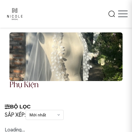
Phụ Kiện
BỘ LỌC
SẮP XẾP:
Loading...