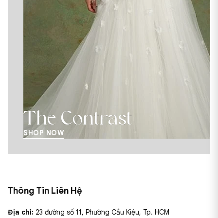
e Contrast
Te 
 NOW
SHOP N
Thông Tin Liên Hệ
Địa chỉ:
23 đường số 11, Phường Cầu Kiệu, Tp. HCM