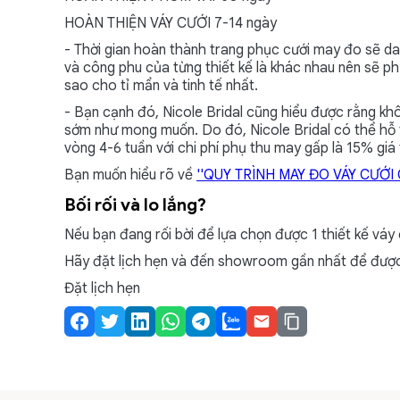
HOÀN THIỆN VÁY CƯỚI 7-14 ngày
- Thời gian hoàn thành trang phục cưới may đo sẽ da
và công phu của từng thiết kế là khác nhau nên sẽ ph
sao cho tỉ mẩn và tinh tế nhất.
- Bạn cạnh đó, Nicole Bridal cũng hiểu được rằng khô
sớm như mong muốn. Do đó, Nicole Bridal có thể hỗ 
vòng 4-6 tuần với chi phí phụ thu may gấp là 15% giá 
Bạn muốn hiểu rõ về
''QUY TRÌNH MAY ĐO VÁY CƯỚI C
Bối rối và lo lắng?
Nếu bạn đang rối bời để lựa chọn được 1 thiết kế váy 
Hãy đặt lịch hẹn và đến showroom gần nhất để được đ
Đặt lịch hẹn