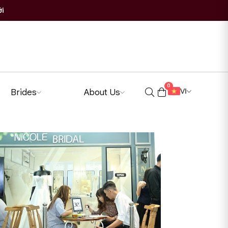
ới
0
Brides
About Us
VI