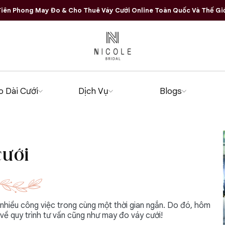
iên Phong May Đo & Cho Thuê Váy Cưới Online Toàn Quốc Và Thế Gi
o Dài Cưới
Dịch Vụ
Blogs
cưới
 nhiều công việc trong cùng một thời gian ngắn. Do đó, hôm
 về quy trình tư vấn cũng như may đo váy cưới!