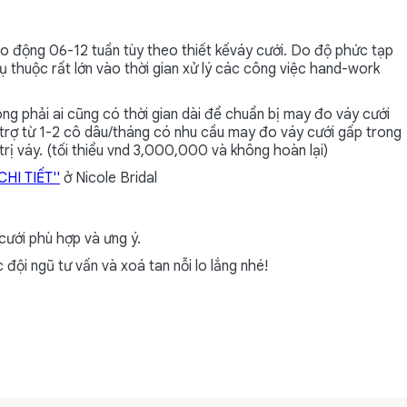
o động 06-12 tuần tùy theo thiết kếváy cưới. Do độ phức tạp
ụ thuộc rất lớn vào thời gian xử lý các công việc hand-work
ng phải ai cũng có thời gian dài để chuẩn bị may đo váy cưới
trợ từ 1-2 cô dâu/tháng có nhu cầu may đo váy cưới gấp trong
trị váy. (tối thiểu vnd 3,000,000 và không hoàn lại)
HI TIẾT''
ở Nicole Bridal
cưới phù hợp và ưng ý.
ội ngũ tư vấn và xoá tan nỗi lo lắng nhé!