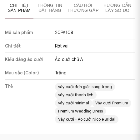
CHI TIẾT
THÔNG TIN
CÂU HỎI
HƯỚNG DẪN
SẢN PHẨM
ĐẶT HÀNG
THƯỜNG GẶP
LẤY SỐ ĐO
Mã sản phẩm
20PA108
Chi tiết
Rớt vai
Kiểu dáng áo cưới
Áo cưới chữ A
Màu sắc (Color)
Trắng
Thẻ
váy cưới đơn giản sang trọng
váy cưới thanh lịch
váy cưới minimal
Váy cưới Premium
Premium Wedding Dress
Váy cưới - Áo cưới Nicole Bridal
VÁY
VÁY
CƯỚI
CƯỚI
DÁNG
DÁNG
CHỮ