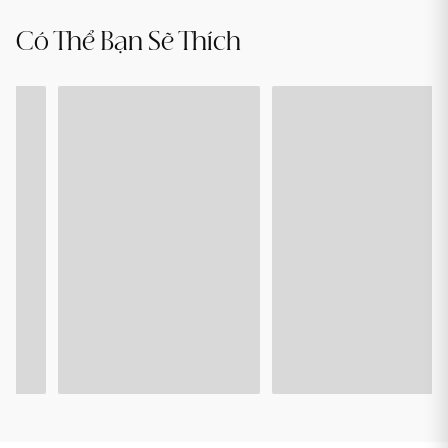
XÒE
A
BỒNG
-
Có Thể Bạn Sẽ Thích
ORLA
MARTHA
(20LP101)
(20PA110)