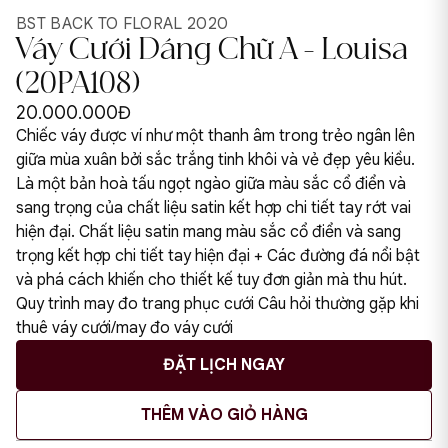
BST BACK TO FLORAL 2020
Váy Cưới Dáng Chữ A - Louisa
(20PA108)
20.000.000Đ
Chiếc váy được ví như một thanh âm trong trẻo ngân lên
giữa mùa xuân bởi sắc trắng tinh khôi và vẻ đẹp yêu kiều.
Là một bản hoà tấu ngọt ngào giữa màu sắc cổ điển và
sang trọng của chất liệu satin kết hợp chi tiết tay rớt vai
hiện đại. Chất liệu satin mang màu sắc cổ điển và sang
trọng kết hợp chi tiết tay hiện đại + Các đường đá nổi bật
và phá cách khiến cho thiết kế tuy đơn giản mà thu hút.
Quy trình may đo trang phục cưới Câu hỏi thường gặp khi
thuê váy cưới/may đo váy cưới
ĐẶT LỊCH NGAY
THÊM VÀO GIỎ HÀNG