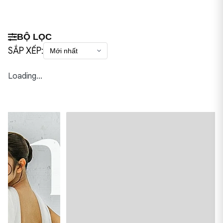
BỘ LỌC
SẮP XẾP:
Loading...