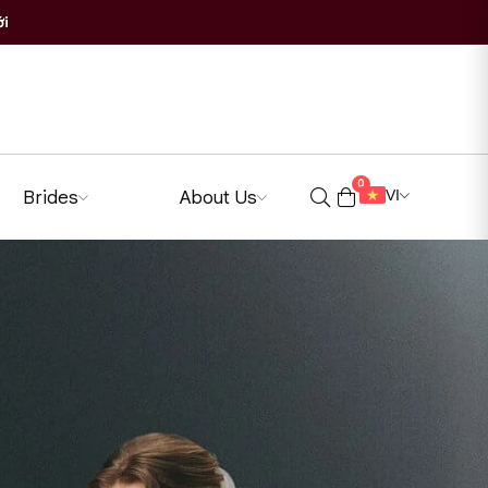
ới
0
Brides
About Us
VI