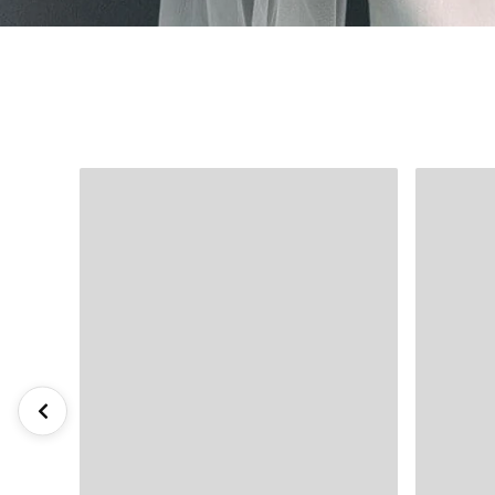
INAYA
AMARA
26LM105
26PA10