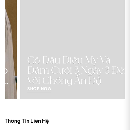
Cô Dâu Diệu My Và
Đám Cưới 3 Ngày 3 Đêm
Với Chồng Ấn Độ
SHOP NOW
Thông Tin Liên Hệ