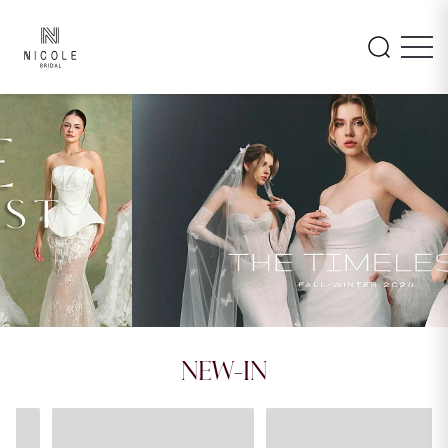
INAYA
AMARA
NEW-IN
26LM105
26PA108