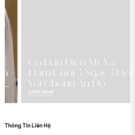
Cô Dâu Diệu My Và
Đám Cưới 3 Ngày 3 Đêm
Với Chồng Ấn Độ
SHOP NOW
Thông Tin Liên Hệ