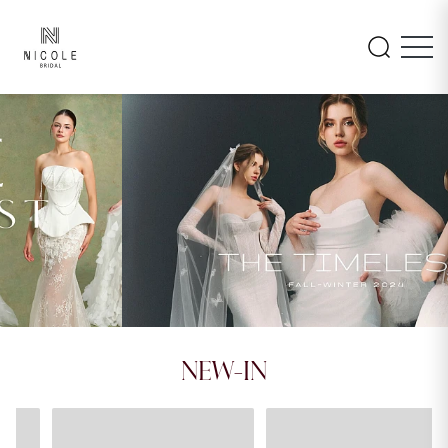
INAYA
AMARA
NEW-IN
26LM105
26PA108