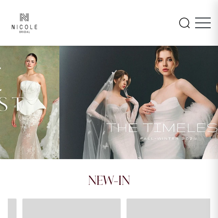
INAYA
AMARA
NEW-IN
26LM105
26PA108