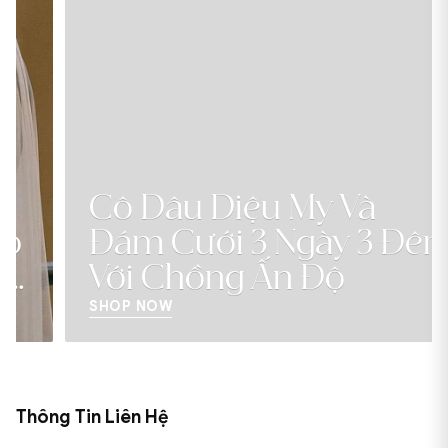
Cô Dâu Diệu My Và
Đám Cưới 3 Ngày 3 Đêm
Với Chồng Ấn Độ
SHOP NOW
Thông Tin Liên Hệ