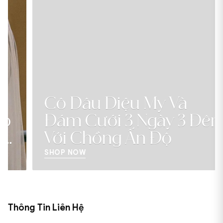
Cô Dâu Diệu My Và
Đám Cưới 3 Ngày 3 Đêm
Với Chồng Ấn Độ
SHOP NOW
Thông Tin Liên Hệ