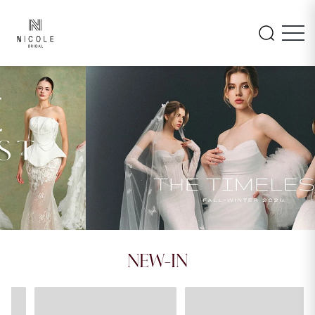
INAYA
AMARA
NEW-IN
26LM105
26PA108