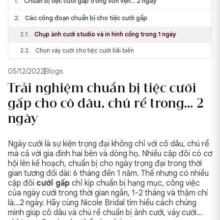
1.
Chuẩn bị tiệc cưới gấp trong vỏn vẹn… 2 ngày
2.
Các công đoạn chuẩn bị cho tiệc cưới gấp
2.1.
Chụp ảnh cưới studio và in hình cổng trong 1 ngày
2.2.
Chọn váy cưới cho tiệc cưới bãi biển
05/12/2022
Blogs
Trải nghiệm chuẩn bị tiệc cưới
gấp cho cô dâu, chú rể trong… 2
ngày
Ngày cưới là sự kiện trọng đại không chỉ với cô dâu, chú rể
mà cả với gia đình hai bên và dòng họ. Nhiều cặp đôi có cơ
hội lên kế hoạch, chuẩn bị cho ngày trọng đại trong thời
gian tương đối dài: 6 tháng đến 1 năm. Thế nhưng có nhiều
cặp đôi
cưới gấp
chỉ kịp chuẩn bị hạng mục, công việc
của ngày cưới trong thời gian ngắn, 1-2 tháng và thậm chí
là…2 ngày. Hãy cùng Nicole Bridal tìm hiểu cách chúng
mình giúp cô dâu và chú rể chuẩn bị ảnh cưới, váy cưới…