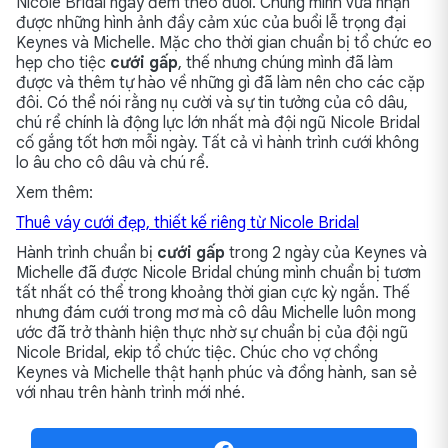
Nicole Bridal ngày đêm theo đuổi. Chúng mình vừa nhận
được những hình ảnh đầy cảm xúc của buổi lễ trọng đại
Keynes và Michelle. Mặc cho thời gian chuẩn bị tổ chức eo
hẹp cho tiệc
cưới gấp
, thế nhưng chúng mình đã làm
được và thêm tự hào về những gì đã làm nên cho các cặp
đôi. Có thể nói rằng nụ cười và sự tin tưởng của cô dâu,
chú rể chính là động lực lớn nhất mà đội ngũ Nicole Bridal
cố gắng tốt hơn mỗi ngày. Tất cả vì hành trình cưới không
lo âu cho cô dâu và chú rể.
Xem thêm:
Thuê váy cưới đẹp, thiết kế riêng từ Nicole Bridal
Hành trình chuẩn bị
cưới gấp
trong 2 ngày của Keynes và
Michelle đã được Nicole Bridal chúng mình chuẩn bị tươm
tất nhất có thể trong khoảng thời gian cực kỳ ngắn. Thế
nhưng đám cưới trong mơ mà cô dâu Michelle luôn mong
ước đã trở thành hiện thực nhờ sự chuẩn bị của đội ngũ
Nicole Bridal, ekip tổ chức tiệc. Chúc cho vợ chồng
Keynes và Michelle thật hạnh phúc và đồng hành, san sẻ
với nhau trên hành trình mới nhé.