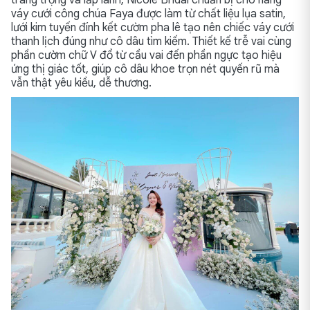
trang trọng và lấp lánh, Nicole Bridal chuẩn bị cho nàng
váy cưới công chúa Faya được làm từ chất liệu lụa satin,
lưới kim tuyến đính kết cườm pha lê tạo nên chiếc váy cưới
thanh lịch đúng như cô dâu tìm kiếm. Thiết kế trễ vai cùng
phần cườm chữ V đổ từ cầu vai đến phần ngực tạo hiệu
ứng thị giác tốt, giúp cô dâu khoe trọn nét quyến rũ mà
vẫn thật yêu kiều, dễ thương.