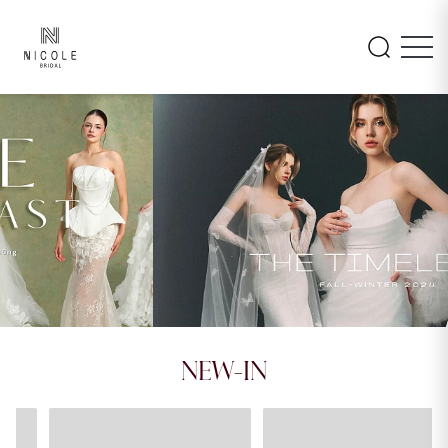
INAYA
AMARA
NEW-IN
26LM105
26PA108