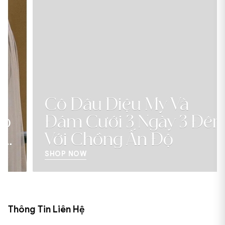
Cô Dâu Diệu My Và
Đám Cưới 3 Ngày 3 Đêm
Với Chồng Ấn Độ
SHOP NOW
Thông Tin Liên Hệ