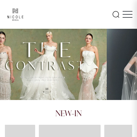
INAYA
AMARA
NEW-IN
26LM105
26PA108