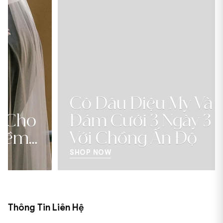
Cô Dâu Diệu My Và
Đám Cưới 3 Ngày 3 Đêm
Với Chồng Ấn Độ
SHOP NOW
Thông Tin Liên Hệ