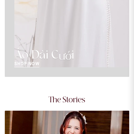
Áo Dài Cưới
SHOP NOW
The Stories