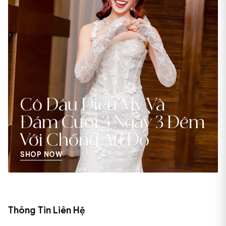
Cô Dâu Diệu My Và
Đám Cưới 3 Ngày 3 Đêm
Với Chồng Ấn Độ
SHOP NOW
Thông Tin Liên Hệ