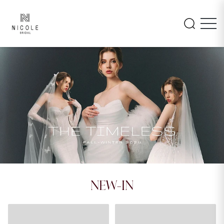
INAYA
AMARA
NEW-IN
26LM105
26PA108