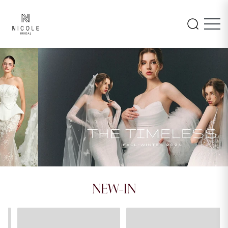
INAYA
AMARA
NEW-IN
26LM105
26PA108