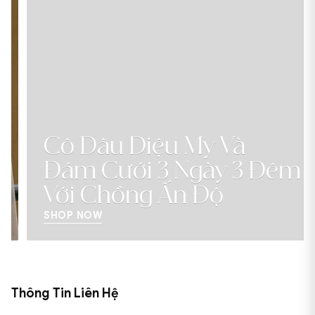
Cô Dâu Diệu My Và
Đám Cưới 3 Ngày 3 Đêm
Với Chồng Ấn Độ
SHOP NOW
Thông Tin Liên Hệ